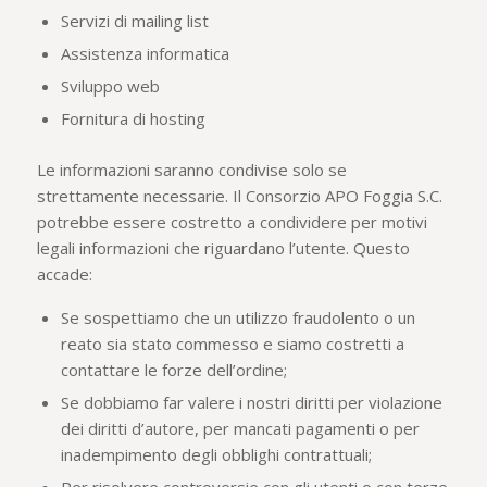
Servizi di mailing list
Assistenza informatica
Sviluppo web
Fornitura di hosting
Le informazioni saranno condivise solo se
strettamente necessarie. Il Consorzio APO Foggia S.C.
potrebbe essere costretto a condividere per motivi
legali informazioni che riguardano l’utente. Questo
accade:
Se sospettiamo che un utilizzo fraudolento o un
reato sia stato commesso e siamo costretti a
contattare le forze dell’ordine;
Se dobbiamo far valere i nostri diritti per violazione
dei diritti d’autore, per mancati pagamenti o per
inadempimento degli obblighi contrattuali;
Per risolvere controversie con gli utenti o con terze