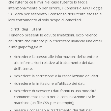
che l’utente ce li invii. Nel caso l’utente lo faccia,
intenzionalmente o per errore, il Consorzio APO Foggia
S.C. darà per assodato il consenso dell’utente stesso al
loro trattamento al solo scopo di cancellarli.
I diritti degli utenti
Tenendo presenti le dovute limitazioni, ecco l’elenco
dei diritti che l’utente può esercitare inviando una email
a info@apofoggia.it:
richiedere l’accesso alle informazioni dell’utente e
alle informazioni relative al trattamento dei dati
dell’utente;
richiedere la correzione o la cancellazione dei dati;
richiedere la limitazione all’utilizzo dei dati;
richiedere di ricevere i dati forniti in una modalità
comunemente usata per la comunicazione tra le
macchine (un file CSV per esempio);
negare il consenso al trattamento dei dati per