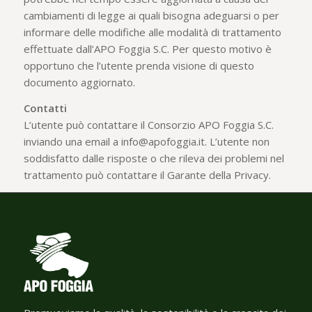
cambiamenti di legge ai quali bisogna adeguarsi o per
informare delle modifiche alle modalità di trattamento
effettuate dall’APO Foggia S.C. Per questo motivo è
opportuno che l’utente prenda visione di questo
documento aggiornato.
Contatti
L’utente può contattare il Consorzio APO Foggia S.C.
inviando una email a info@apofoggia.it. L’utente non
soddisfatto dalle risposte o che rileva dei problemi nel
trattamento può contattare il Garante della Privacy.